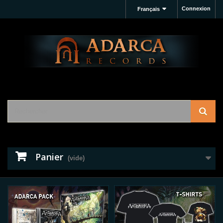
Connexion
Français
Panier
(vide)