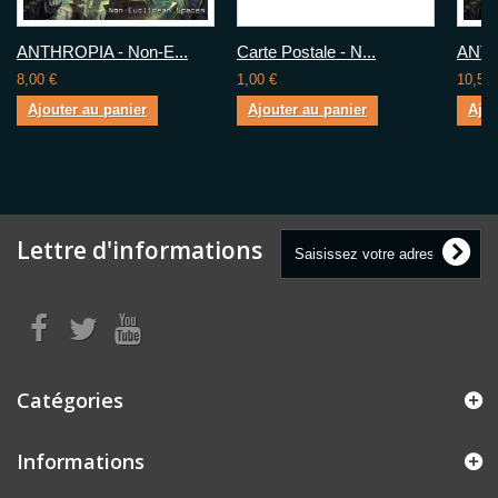
ANTHROPIA - Non-E...
Carte Postale - N...
ANTH
8,00 €
1,00 €
10,50 
Ajouter au panier
Ajouter au panier
Ajou
Lettre d'informations
Catégories
Informations