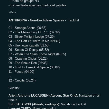
- Photo de groupe HD
- Fichier texte avec les crédits et paroles
******
ANTHROPIA - Non-Euclidean Spaces
- Tracklist
01 - Strange Aeons (00:55)
02 - The Melancholy Of R.C. (07:32)
03 - Silver Twilight Lodge (07:29)
04 - The Part Of Them In Me (09:45)
05 - Unknown Kadath (02:55)
06 - Seeds Of Decay (05:52)
07 - When The Stars Come Right (07:35)
08 - Crawling Chaos (06:22)
09 - The Snake Den (06:35)
10 - Lost In Time And Space (06:02)
11 - Fuoco (04:00)
---
12 - Credits (05:24)
Guests:
Arjen Anthony LUCASSEN (Ayreon, Star One)
: Narration on all
tracks
Edu FALASCHI (Almah, ex-Angra)
: Vocals on track 9
Laurent TARDY
: Piano on track 4