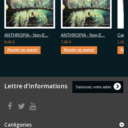
ANTHROPIA - Non-E...
ANTHROPIA - Non-E...
Carte
8,00 €
7,00 €
1,00 €
Ajouter au panier
Ajouter au panier
Ajou
Lettre d'informations
Catégories