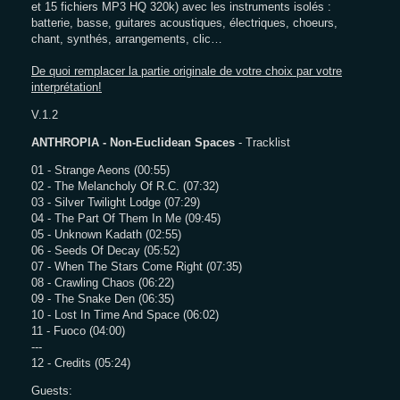
et 15 fichiers MP3 HQ 320k) avec les instruments isolés :
batterie, basse, guitares acoustiques, électriques, choeurs,
chant, synthés, arrangements, clic…
De quoi remplacer la partie originale de votre choix par votre
interprétation!
V.1.2
ANTHROPIA - Non-Euclidean Spaces
- Tracklist
01 - Strange Aeons (00:55)
02 - The Melancholy Of R.C. (07:32)
03 - Silver Twilight Lodge (07:29)
04 - The Part Of Them In Me (09:45)
05 - Unknown Kadath (02:55)
06 - Seeds Of Decay (05:52)
07 - When The Stars Come Right (07:35)
08 - Crawling Chaos (06:22)
09 - The Snake Den (06:35)
10 - Lost In Time And Space (06:02)
11 - Fuoco (04:00)
---
12 - Credits (05:24)
Guests: